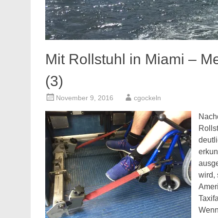
Mit Rollstuhl in Miami – Me
(3)
November 9, 2016
cgockeln
Nachd
Rolls
deutl
erkun
ausge
wird, 
Ameri
Taxif
Wenn 