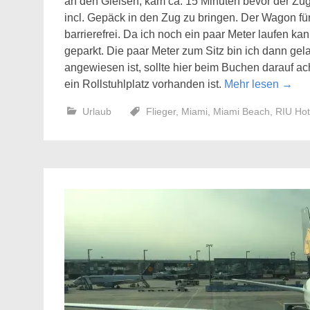
an den Gleisen, kam ca. 15 Minuten bevor der Zug 
incl. Gepäck in den Zug zu bringen. Der Wagon für
barrierefrei. Da ich noch ein paar Meter laufen k
geparkt. Die paar Meter zum Sitz bin ich dann gela
angewiesen ist, sollte hier beim Buchen darauf a
ein Rollstuhlplatz vorhanden ist.
Mehr lesen
→
Urlaub
Flieger
,
Miami
,
Miami Beach
,
RIU Hot