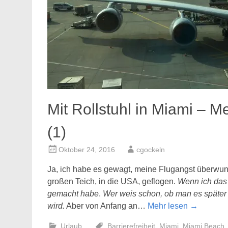
Mit Rollstuhl in Miami – Me
(1)
Oktober 24, 2016
cgockeln
Ja, ich habe es gewagt, meine Flugangst überwu
großen Teich, in die USA, geflogen.
Wenn ich das 
gemacht habe
.
Wer weis schon, ob man es später
wird.
Aber von Anfang an…
Mehr lesen
→
Urlaub
Barrierefreiheit
,
Miami
,
Miami Beach