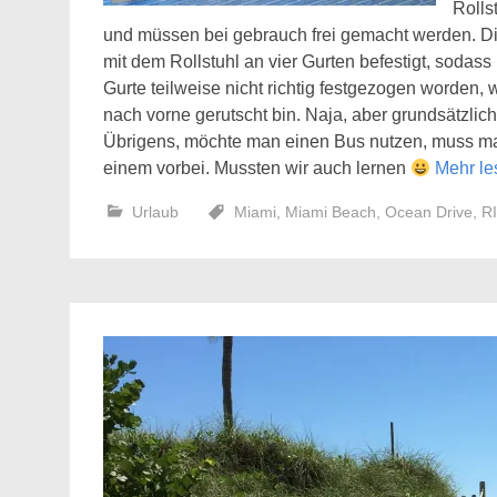
Rolls
und müssen bei gebrauch frei gemacht werden. Di
mit dem Rollstuhl an vier Gurten befestigt, sodas
Gurte teilweise nicht richtig festgezogen worden
nach vorne gerutscht bin. Naja, aber grundsätzlic
Übrigens, möchte man einen Bus nutzen, muss ma
einem vorbei. Mussten wir auch lernen
Mehr l
Urlaub
Miami
,
Miami Beach
,
Ocean Drive
,
RI