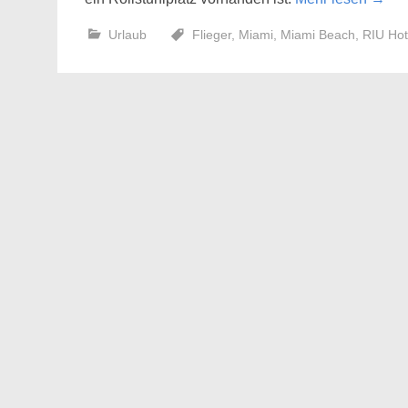
Urlaub
Flieger
,
Miami
,
Miami Beach
,
RIU Hot