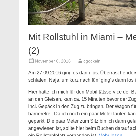
Mit Rollstuhl in Miami – Me
(2)
November 6, 2016
cgockeln
Am 27.09.2016 ging es dann los. Überraschenderw
schlafen. Naja, um kurz nach fünf ging’s dann los 
Hier hatte ich mich für den Mobilitätsservice der
an den Gleisen, kam ca. 15 Minuten bevor der Zug 
incl. Gepäck in den Zug zu bringen. Der Wagon für
barrierefrei. Da ich noch ein paar Meter laufen k
geparkt. Die paar Meter zum Sitz bin ich dann gela
angewiesen ist, sollte hier beim Buchen darauf a
ein Rollstuhlplatz vorhanden ist.
Mehr lesen
→