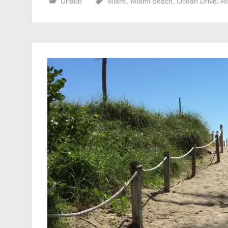
Urlaub
Miami
,
Miami Beach
,
Ocean Drive
,
RI