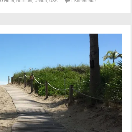
U Hotel
,
Rollstuhl
,
Urlaub
,
USA
1 Kommentar