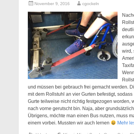
November 9, 2016
cgockeln
Nachd
Rolls
deutl
erkun
ausge
wird, 
Ameri
Taxif
Wenn 
Rolls
und müssen bei gebrauch frei gemacht werden. Di
mit dem Rollstuhl an vier Gurten befestigt, sodas
Gurte teilweise nicht richtig festgezogen worden
nach vorne gerutscht bin. Naja, aber grundsätzlic
Übrigens, möchte man einen Bus nutzen, muss ma
einem vorbei. Mussten wir auch lernen
Mehr l