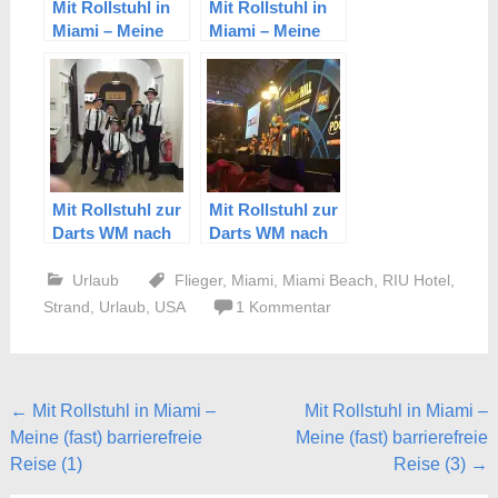
Mit Rollstuhl in
Mit Rollstuhl in
Miami – Meine
Miami – Meine
(fast)
(fast)
barrierefreie
barrierefreie
Reise (1)
Reise (3)
Mit Rollstuhl zur
Mit Rollstuhl zur
Darts WM nach
Darts WM nach
London – Teil 1
London – Teil 2
Urlaub
Flieger
,
Miami
,
Miami Beach
,
RIU Hotel
,
Strand
,
Urlaub
,
USA
1 Kommentar
Beitragsnavigation
←
Mit Rollstuhl in Miami –
Mit Rollstuhl in Miami –
Meine (fast) barrierefreie
Meine (fast) barrierefreie
Reise (1)
Reise (3)
→