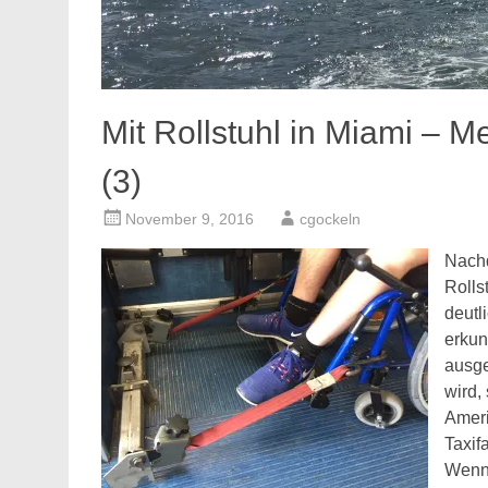
Mit Rollstuhl in Miami – Me
(3)
November 9, 2016
cgockeln
Nachd
Rolls
deutl
erkun
ausge
wird, 
Ameri
Taxif
Wenn 